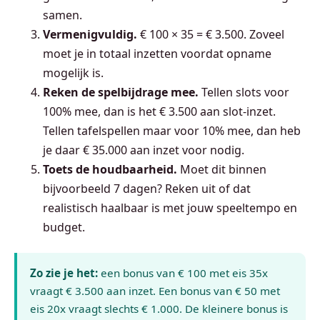
samen.
Vermenigvuldig.
€ 100 × 35 = € 3.500. Zoveel
moet je in totaal inzetten voordat opname
mogelijk is.
Reken de spelbijdrage mee.
Tellen slots voor
100% mee, dan is het € 3.500 aan slot-inzet.
Tellen tafelspellen maar voor 10% mee, dan heb
je daar € 35.000 aan inzet voor nodig.
Toets de houdbaarheid.
Moet dit binnen
bijvoorbeeld 7 dagen? Reken uit of dat
realistisch haalbaar is met jouw speeltempo en
budget.
Zo zie je het:
een bonus van € 100 met eis 35x
vraagt € 3.500 aan inzet. Een bonus van € 50 met
eis 20x vraagt slechts € 1.000. De kleinere bonus is