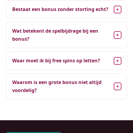
Bestaat een bonus zonder storting echt?
Wat betekent de spelbijdrage bij een
bonus?
Waar moet ik bij free spins op letten?
Waarom is een grote bonus niet altijd
voordelig?