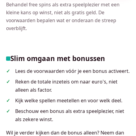
Behandel free spins als extra speelplezier met een
kleine kans op winst, niet als gratis geld. De
voorwaarden bepalen wat er onderaan de streep
overblijft.
Slim omgaan met bonussen
Lees de voorwaarden vóór je een bonus activeert.
Reken de totale inzeteis om naar euro's, niet
alleen als factor.
Kijk welke spellen meetellen en voor welk deel.
Beschouw een bonus als extra speelplezier, niet
als zekere winst.
Wil je verder kijken dan de bonus alleen? Neem dan