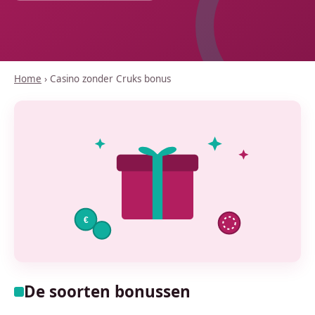
Home
› Casino zonder Cruks bonus
De soorten bonussen