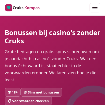
Cruks
Kompas
Bonussen bij casino's zonder
Cruks
Grote bedragen en gratis spins schreeuwen om
je aandacht bij casino's zonder Cruks. Wat een
bonus écht waard is, staat echter in de
voorwaarden eronder. We laten zien hoe je die
leest.
🔞 18+
🎁 Slim met bonussen
📋 Voorwaarden checken