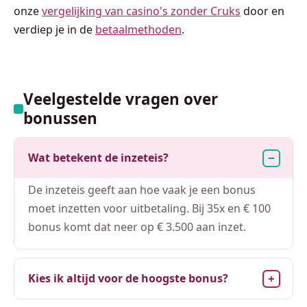
onze
vergelijking van casino's zonder Cruks
door en
verdiep je in de
betaalmethoden
.
Veelgestelde vragen over
bonussen
Wat betekent de inzeteis?
De inzeteis geeft aan hoe vaak je een bonus
moet inzetten voor uitbetaling. Bij 35x en € 100
bonus komt dat neer op € 3.500 aan inzet.
Kies ik altijd voor de hoogste bonus?