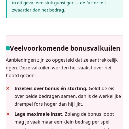
in dit geval een stuk gunstiger — de factor telt
zwaarder dan het bedrag.
Veelvoorkomende bonusvalkuilen
Aanbiedingen zijn zo opgesteld dat ze aantrekkelijk
ogen. Deze valkuilen worden het vaakst over het
hoofd gezien:
Inzeteis over bonus én storting.
Geldt de eis
over beide bedragen samen, dan is de werkelijke
drempel fors hoger dan hij lijkt.
Lage maximale inzet.
Zolang de bonus loopt
mag je vaak maar een klein bedrag per spel